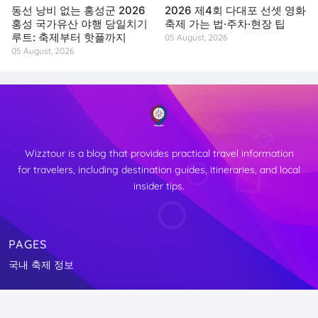
동선 낭비 없는 홍성군 2026
2026 제4회 다대포 선셋 영화
홍성 국가유산 야행 당일치기
축제 가는 법·주차·현장 팁
루트: 축제부터 핫플까지
05 August, 2026
05 August, 2026
Wizztour is a blog that provides practical travel information
for travelers, including destination guides, itineraries, and local
insider tips.
PAGES
↑
국내 축제 정보
TOP