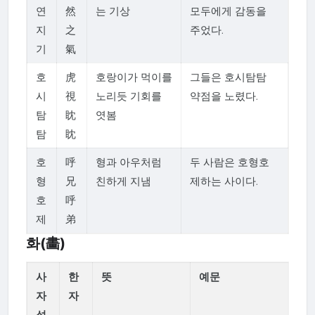
연
然
는 기상
모두에게 감동을
지
之
주었다.
기
氣
호
虎
호랑이가 먹이를
그들은 호시탐탐
시
視
노리듯 기회를
약점을 노렸다.
탐
眈
엿봄
탐
眈
호
呼
형과 아우처럼
두 사람은 호형호
형
兄
친하게 지냄
제하는 사이다.
호
呼
제
弟
화(畵)
사
한
뜻
예문
자
자
성