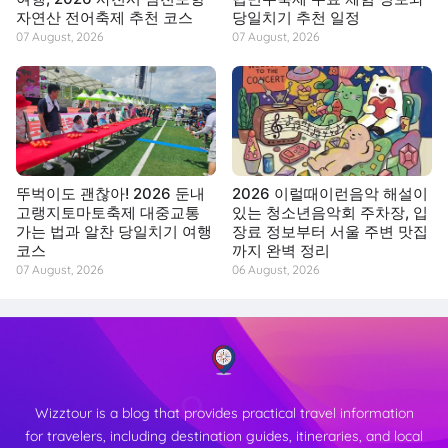
자연산 전어축제 추천 코스
당일치기 추천 일정
07 August, 2026
07 August, 2026
뚜벅이도 괜찮아! 2026 둔내
2026 이럴때이런음악 해설이
고랭지토마토축제 대중교통
있는 청소년음악회 주차장, 입
가는 법과 알찬 당일치기 여행
장료 정보부터 서울 주변 맛집
코스
까지 완벽 정리
07 August, 2026
06 August, 2026
Wizztour is a blog that provides practical travel information
for travelers, including destination guides, itineraries, and local