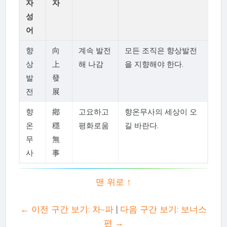
자
자
성
어
향
向
계속 발전
모든 조직은 향상발전
상
上
해 나감
을 지향해야 한다.
발
發
전
展
향
鄕
고요하고
향온무사의 세상이 오
온
穩
평화로움
길 바란다.
무
無
사
事
맨 위로 ↑
← 이전 구간 보기: 차~파
|
다음 구간 보기: 보너스
편 →