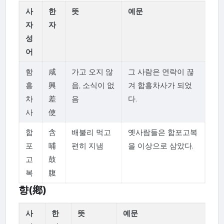
사
한
뜻
예문
자
자
성
어
함
咸
가고 오지 않
그 사람은 연락이 끊
흥
興
음, 소식이 없
겨 함흥차사가 되었
차
差
음
다.
사
使
함
含
배불리 먹고
옛사람들은 함포고복
포
哺
편히 지냄
을 이상으로 삼았다.
고
鼓
복
腹
향(鄕)
사
한
뜻
예문