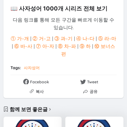
📖 사자성어 1000개 시리즈 전체 보기
다음 링크를 통해 모든 구간을 빠르게 이동할 수
있습니다.
① 가~개
|
② 거~고
|
③ 과~기
|
④ 나~다
|
⑤ 라~마
|
⑥ 바~사
|
⑦ 아~자
|
⑧ 차~파
|
⑨ 하
|
⑩ 보너스
편
Tags:
사자성어
Facebook
Tweet
복사
공유
함께 보면 좋은글