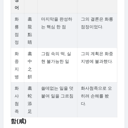
어
화
畵
마지막을 완성하
그의 결론은 화룡
룡
龍
는 핵심 한 점
점정이었다.
점
點
정
睛
화
畵
그림 속의 떡, 실
그의 계획은 화중
중
中
현 불가능한 일
지병에 불과했다.
지
之
병
餠
화
畵
쓸데없는 일을 덧
화사첨족으로 오
사
蛇
붙여 일을 그르침
히려 손해를 봤
첨
添
다.
족
足
함(咸)