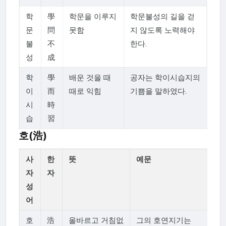
학
學
학문을 이루지
학문불성의 길을 걷
문
問
못함
지 않도록 노력해야
불
不
한다.
성
成
학
學
배운 것을 때
공자는 학이시습지의
이
而
때로 익힘
기쁨을 말하였다.
시
時
습
習
호(浩)
사
한
뜻
예문
자
자
성
어
호
浩
올바르고 거침없
그의 호연지기는