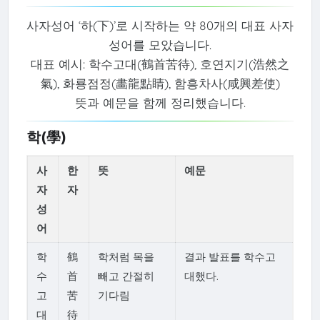
사자성어 ‘하(下)’로 시작하는 약 80개의 대표 사자
성어를 모았습니다.
대표 예시: 학수고대(鶴首苦待), 호연지기(浩然之
氣), 화룡점정(畵龍點睛), 함흥차사(咸興差使)
뜻과 예문을 함께 정리했습니다.
학(學)
사
한
뜻
예문
자
자
성
어
학
鶴
학처럼 목을
결과 발표를 학수고
수
首
빼고 간절히
대했다.
고
苦
기다림
대
待