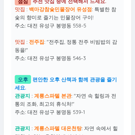
점심
추천 맛집 중에 선택해서 드세요.
맛집
:
백마강참숯민물장어 유성점
: 특별한 참
숯의 향미로 즐기는 민물장어 구이!
주소: 대전 유성구 봉명동 558-5
맛집
:
전주집
: "전주집, 정통 전주 비빔밥의 감
동을!"
주소: 대전 유성구 봉명동 546-3
오후
편안한 오후 산책과 함께 관광을 즐기
세요.
관광지
:
계룡스파텔 본관
: "자연 속 힐링과 전
통의 조화, 최고의 휴식처!"
주소: 대전 유성구 봉명동 539-1
관광지
:
계룡스파텔 대온천탕
: 자연 속에서 힐