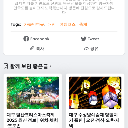
맵 데이터를 기반으로 신뢰도 높은 정보를 제공하여 방문자의
만족도를 높이고자 노력했습니다. 방문에 진심으로 감사드립니
다.
Tags:
가볼만한곳
대전
여행코스
축제
Facebook
Tweet
복사
공유
함께 보면 좋은글
대구 앞산크리스마스축제
대구 수성빛예술제 당일치
2025 최신 정보 | 위치·체험
기 플랜 | 오전·점심·오후·저
·포토존
녁