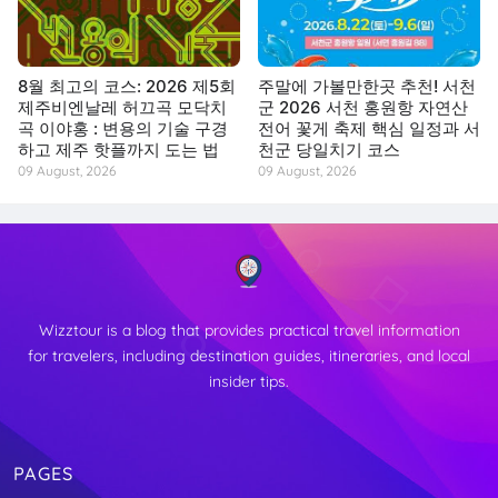
8월 최고의 코스: 2026 제5회
주말에 가볼만한곳 추천! 서천
제주비엔날레 허끄곡 모닥치
군 2026 서천 홍원항 자연산
곡 이야홍 : 변용의 기술 구경
전어 꽃게 축제 핵심 일정과 서
하고 제주 핫플까지 도는 법
천군 당일치기 코스
09 August, 2026
09 August, 2026
Wizztour is a blog that provides practical travel information
for travelers, including destination guides, itineraries, and local
insider tips.
PAGES