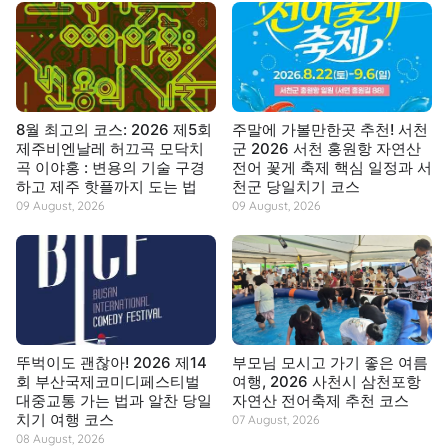
8월 최고의 코스: 2026 제5회
주말에 가볼만한곳 추천! 서천
제주비엔날레 허끄곡 모닥치
군 2026 서천 홍원항 자연산
곡 이야홍 : 변용의 기술 구경
전어 꽃게 축제 핵심 일정과 서
하고 제주 핫플까지 도는 법
천군 당일치기 코스
09 August, 2026
09 August, 2026
뚜벅이도 괜찮아! 2026 제14
부모님 모시고 가기 좋은 여름
회 부산국제코미디페스티벌
여행, 2026 사천시 삼천포항
대중교통 가는 법과 알찬 당일
자연산 전어축제 추천 코스
치기 여행 코스
07 August, 2026
08 August, 2026