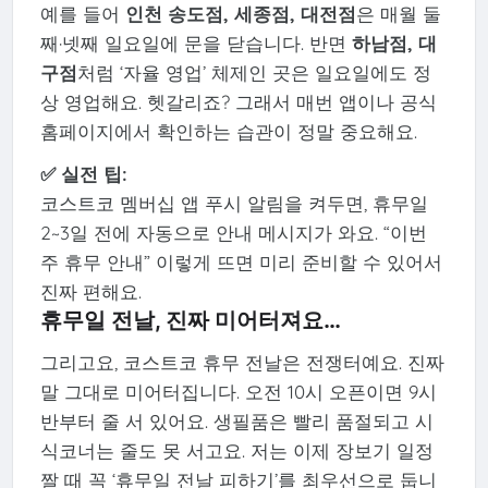
예를 들어
인천 송도점, 세종점, 대전점
은 매월 둘
째·넷째 일요일에 문을 닫습니다. 반면
하남점, 대
구점
처럼 ‘자율 영업’ 체제인 곳은 일요일에도 정
상 영업해요. 헷갈리죠? 그래서 매번 앱이나 공식
홈페이지에서 확인하는 습관이 정말 중요해요.
✅ 실전 팁:
코스트코 멤버십 앱 푸시 알림을 켜두면, 휴무일
2~3일 전에 자동으로 안내 메시지가 와요. “이번
주 휴무 안내” 이렇게 뜨면 미리 준비할 수 있어서
진짜 편해요.
휴무일 전날, 진짜 미어터져요…
그리고요, 코스트코 휴무 전날은 전쟁터예요. 진짜
말 그대로 미어터집니다. 오전 10시 오픈이면 9시
반부터 줄 서 있어요. 생필품은 빨리 품절되고 시
식코너는 줄도 못 서고요. 저는 이제 장보기 일정
짤 때 꼭 ‘휴무일 전날 피하기’를 최우선으로 둡니