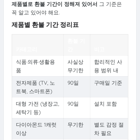
제품별로 환불 기간이 정해져 있어서
그 기준은
꼭 알고 있어야 해요.
제품별 환불 기간 정리표
환불 기
카테고리
간
비고
식품·의류·생활용
사실상
합리적인 사
품
무기한
용 범위 내
전자제품 (TV, 노
90일
구매일 기준
트북, 스마트폰)
대형 가전 (냉장고,
90일
설치 포함
세탁기 등)
다이아몬드 1캐럿
무기한
별도 감정 절
이상
차 필요