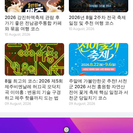
2026 강진하맥축제 관람 후
2026년 8월 2주차 전국 축제
가기 좋은 전남광주통합 카페
일정 및 추천 여행 코스
와 묶음 여행 코스
10 August, 2026
10 August, 2026
8월 최고의 코스: 2026 제5회
주말에 가볼만한곳 추천! 서천
제주비엔날레 허끄곡 모닥치
군 2026 서천 홍원항 자연산
곡 이야홍 : 변용의 기술 구경
전어 꽃게 축제 핵심 일정과 서
하고 제주 핫플까지 도는 법
천군 당일치기 코스
09 August, 2026
09 August, 2026